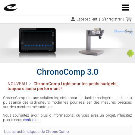
Menu
Espace client
|
S'enregistrer
|
ChronoComp 3.0
NOUVEAU
ChronoComp Light pour les petits budgets,
toujours aussi performant !
ChronoComp est une solution logicielle pour l'industrie horlogère. Il utilise la
puissance des ordinateurs modernes pour réaliser des mesures précises
sur des montres mécaniques.
Vous souhaitez avoir plus d'informations, ou vous avez un projet, n'hésitez
pas à nous
contacter
.
Les caractéristiques de ChronoComp