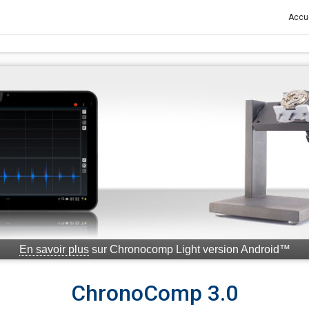
Accue
En savoir plus
sur Chronocomp Light version Android™
ChronoComp 3.0