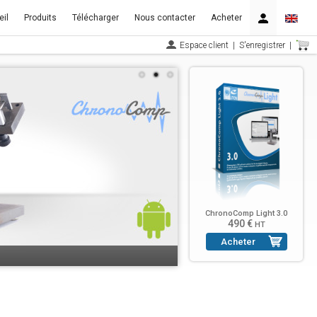
il
Produits
Télécharger
Nous contacter
Acheter
Espace client
|
S'enregistrer
|
ChronoComp Light 3.0
490 €
HT
Acheter