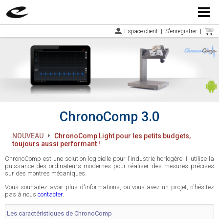
Menu
Espace client
|
S'enregistrer
|
ChronoComp 3.0
NOUVEAU
ChronoComp Light pour les petits budgets,
toujours aussi performant !
ChronoComp est une solution logicielle pour l'industrie horlogère. Il utilise la
puissance des ordinateurs modernes pour réaliser des mesures précises
sur des montres mécaniques.
Vous souhaitez avoir plus d'informations, ou vous avez un projet, n'hésitez
pas à nous
contacter
.
Les caractéristiques de ChronoComp