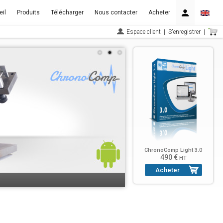
il
Produits
Télécharger
Nous contacter
Acheter
Espace client
|
S'enregistrer
|
ChronoComp Light 3.0
490 €
HT
Acheter