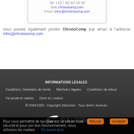
Tel:
+33 1 85 40 18 00
Web:
chronocomp.com
Email:
infos@chronocomp.com
Vous pouvez également joindre
ChronoComp
par email à l'adresse:
infos@chronocomp.com
.
INFORMATIONS LEGALES
Conditions Générales de Vente
Mentions légales
Conditions de retour
Vie privée et cookies
Gérer les cookies
© 2004-2026 - Copyright eSolution - Tous droits réservés
Pour vous permettre de naviguer sur ce site en toute
Refuser
Accepter
sécutité et pour son bon fonctionnement, nous
utilisons les cookies.
En savoir plus