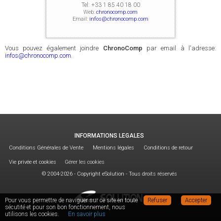
Tel:
+33 1 85 40 18 00
Web:
chronocomp.com
Email:
infos@chronocomp.com
Vous pouvez également joindre
ChronoComp
par email à l'adresse:
infos@chronocomp.com
.
INFORMATIONS LEGALES
Conditions Générales de Vente
Mentions légales
Conditions de retour
Vie privée et cookies
Gérer les cookies
© 2004-2026 - Copyright eSolution - Tous droits réservés
Pour vous permettre de naviguer sur ce site en toute
Refuser
Accepter
sécutité et pour son bon fonctionnement, nous
utilisons les cookies.
En savoir plus