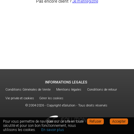
Je m'enregistre
Pas encore client ?
INFORMATIONS LEGALES
Conditions Générales de Vente
Mentions légales
Conditions de retour
Vie privée et cookies
Gérer les cookies
© 2004-2026 - Copyright eSolution - Tous droits réservés
Pour vous permettre de naviguer sur ce site en toute
Refuser
Accepter
sécutité et pour son bon fonctionnement, nous
utilisons les cookies.
En savoir plus