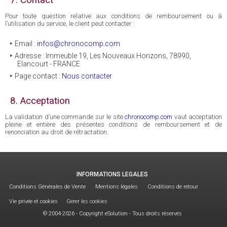
7. Contact
Pour toute question relative aux conditions de remboursement ou à
l’utilisation du service, le client peut contacter :
Email :
infos@chronocomp.com
Adresse : Immeuble 19, Les Nouveaux Horizons, 78990,
Elancourt - FRANCE
Page contact :
Nous contacter
8. Acceptation
La validation d’une commande sur le site
chronocomp.com
vaut acceptation
pleine et entière des présentes conditions de remboursement et de
renonciation au droit de rétractation.
INFORMATIONS LEGALES
Conditions Générales de Vente
Mentions légales
Conditions de retour
Vie privée et cookies
Gérer les cookies
© 2004-2026 - Copyright eSolution - Tous droits réservés