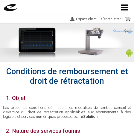
Menu
Espace client
|
S'enregistrer
|
Conditions de remboursement et
droit de rétractation
1. Objet
Les présentes conditions définissent les modalités de remboursement et
d’exercice du droit de rétractation applicables aux abonnements à des
logiciels et services numériques proposés par
eSolution
.
2. Nature des services fournis