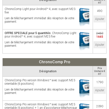
HT
ChronoComp Light pour Android™ 4, avec support M23
490
fixe
Lien de téléchargement immédiat dès réception de votre
Ajouter
paiement.
OFFRE SPECIALE pour 5 quantités
: ChronoComp Light
2450
pour Android™ 4, avec support M23 fixe
1665
Lien de téléchargement immédiat dès réception de votre
Ajouter
paiement.
ChronoComp Pro
Prix
Désignation
Unitaire €
HT
ChronoComp Pro version Windows™ avec support M23
1790
orientable (6 positions)
Lien de téléchargement immédiat dès réception de votre
Ajouter
paiement.
ChronoComp Pro version Windows™ avec support M23
2090
orientable (6 positions) + 1 an d'assistance téléphonique