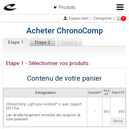
Produits
Menu
Espace client
|
S'enregistrer
|
1
Acheter ChronoComp
Etape 1
Etape 2
Etape 3
Etape 1 - Sélectionner vos produits
Contenu de votre panier
PU €
Désignation
Quantité*
Total € HT
HT
ChronoComp Light pour Android™ 4, avec support
M23 fixe
490
490
1
Lien de téléchargement immédiat dès réception de
votre paiement.
Retirer