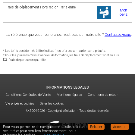
Frais de déplacement Hors région Parisienne
Mon
devis
La référence que vous recherchez n'est pas sur notre site ?
Contactez-nous
.
* Les tarifs sont donnés à titre indicatif, les prix pouvant varier sans préavis.
* Pour les journées d'assistance ou de formation, les frais de déplacement sont en sus.
Frais de port selon quantité.
INFORMATIONS LEGALES
Conditions Générales de Vente
Mentions légales
Conditions de retour
Vie privée et cookies
Gérer les cookies
© 2004-2026 - Copyright eSolution - Tous droits réservés
Pour vous permettre de naviguer sur ce site en toute
Refuser
Accepter
sécutité et pour son bon fonctionnement, nous